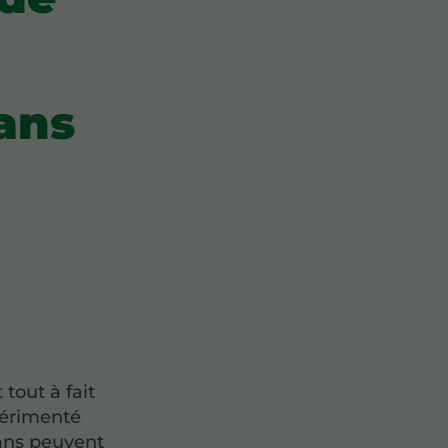
sans
 tout à fait
périmenté
sans peuvent