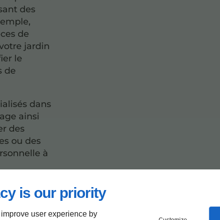
isant des
xemple,
èces de
votre jardin
ier le
s de
alisés dans
rage ainsi
er des
es ou des
rsonnelle à
ville avec
cy is our priority
us.
 improve user experience by