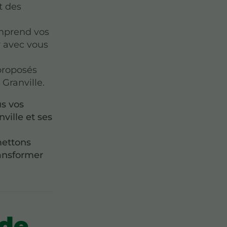
t des
omprend vos
er avec vous
 proposés
 Granville.
s vos
ille et ses
mettons
ransformer
 de