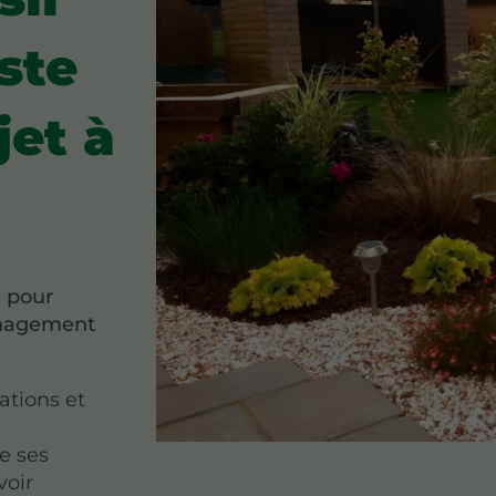
ste
jet à
l pour
ménagement
ations et
de ses
voir