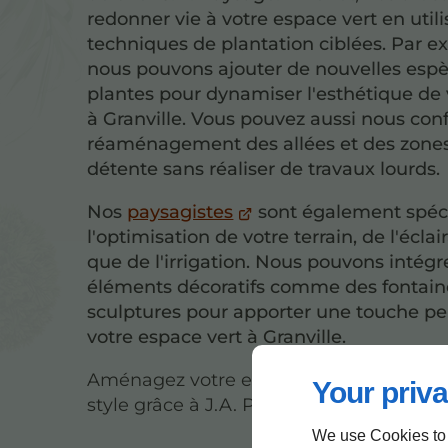
redonner vie à votre espace vert en util
techniques de plantation ciblées. Par e
nous pouvons ajouter de nouvelles esp
plantes pour dynamiser l'esthétique de 
à Granville. Vous pouvez aussi nous conf
réaménagement des allées et des zone
détente sans réaliser de travaux lourds.
Nos
paysagistes
sont également spéci
l'optimisation de votre terrain, de l'éclai
que de l'irrigation. Nous pouvons intégr
éléments décoratifs comme des fontain
sculptures pour apporter une touche pe
votre espace vert à Granville.
Aménagez votre espace extérieur à Gran
Your priva
style grâce à J.A. Paysage. Contactez-no
We use Cookies to