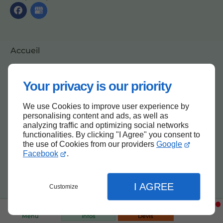
Accueil
Contactez-nous
Mentions légales
Your privacy is our priority
Plan du site
We use Cookies to improve user experience by
personalising content and ads, as well as
analyzing traffic and optimizing social networks
functionalities. By clicking "I Agree" you consent to
Haut de page
the use of Cookies from our providers
Google
Facebook
.
I AGREE
Customize
Menu
Infos
Devis